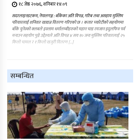
१८ जेष्ठ २०७६, शनिबार १४:०९
सदरलाइनडटकम, नेपालगञ्ज : बाँकेका अति विपन्न, गरिब तथा असहाय मुस्लिम
परिवारलाई शनिवार खाद्यन्न वितरण गरिएको छ । कतार च्यारेटीको सहयोगमा
बाँके युनेस्को क्लबले इस्लाम धर्मालम्बीहरुको महान चाड रमजान इदुलफित्र पर्व
मनाउन सहयोग पुग्ने उद्देश्यले अति विपन्न ४ सय १० जना मुस्लिम परिवारलाई २५
किलो चामल र १ किलो खजुरी वितरण […]
सम्बन्धित