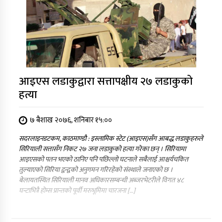
आइएस लडाकुद्वारा सत्तापक्षीय २७ लडाकुको
हत्या
७ बैशाख २०७६, शनिबार १५:००
सदरलाइनडटकम, काठमाण्डौ : इस्लामिक स्टेट (आइएस)सँग आबद्ध लडाकुहरुले
सिरियाली सत्तासँग निकट २७ जना लडाकुको हत्या गरेका छन् । सिरियामा
आइएसको पतन भएको ठानिए पनि पछिल्लो घटनाले सबैलाई आश्चर्यचकित
तुल्याएको सिरिया द्वन्द्वको अनुगमन गरिरहेको संस्थाले जनाएको छ ।
बेलायतस्थित सिरियाली मानव अधिकारसम्बन्धी अब्जरभेटरीले विगत ४८
घन्टाभित्रै होम्स प्रान्तको पूर्वी मरुभूमिमा चारजना […]