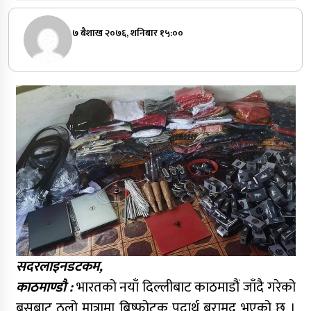
७ बैशाख २०७६, शनिबार १५:००
सदरलाइनडटकम,
काठमाण्डौ :
भारतको नयाँ दिल्लीबाट काठमाडौं जाँदै गरेको
बसबाट ठूलो मात्रामा बिष्फोटक पदार्थ बरामद भएको छ ।