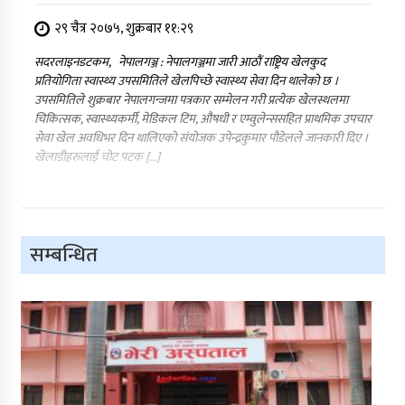
२९ चैत्र २०७५, शुक्रबार ११:२९
सदरलाइनडटकम, नेपालगञ्ज : नेपालगञ्जमा जारी आठौं राष्ट्रिय खेलकुद
प्रतियोगिता स्वास्थ्य उपसमितिले खेलपिच्छे स्वास्थ्य सेवा दिन थालेको छ ।
उपसमितिले शुक्रबार नेपालगन्जमा पत्रकार सम्मेलन गरी प्रत्येक खेलस्थलमा
चिकित्सक, स्वास्थ्यकर्मी, मेडिकल टिम, औषधी र एम्वुलेन्ससहित प्राथमिक उपचार
सेवा खेल अवधिभर दिन थालिएको संयोजक उपेन्द्रकुमार पौडेलले जानकारी दिए ।
खेलाडीहरुलाई चोट पटक […]
सम्बन्धित