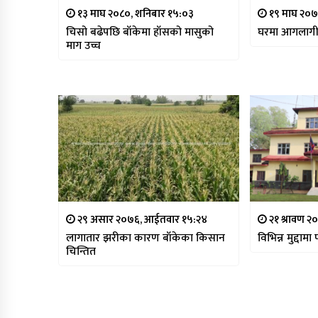
१३ माघ २०८०, शनिबार १५:०३
१९ माघ २०७
चिसो बढेपछि बाँकेमा हाँसको मासुको
घरमा आगलागी 
माग उच्च
२९ असार २०७६, आईतवार १५:२४
२१ श्रावण २
लागातार झरीका कारण बाँकेका किसान
विभिन्न मुद्दाम
चिन्तित