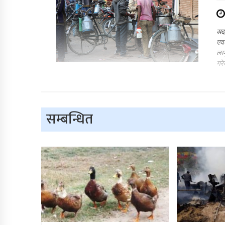
सदर
एवम
लाग
गरे
सम्बन्धित