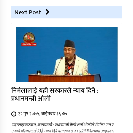
Next Post
निर्मलालाई यही सरकारले न्याय दिने :
प्रधानमन्त्री ओली
२२ पुष २०७५, आईतवार १६:४७
सदरलाइनडटकम, काठमाण्डौ : प्रधानमन्त्री केपी शर्मा ओलीले निर्मला पन्त र
उनको परिवारलाई छिट्टै न्याय दिने बताएका छन् । प्रतिनिधिसभामा आइतवार