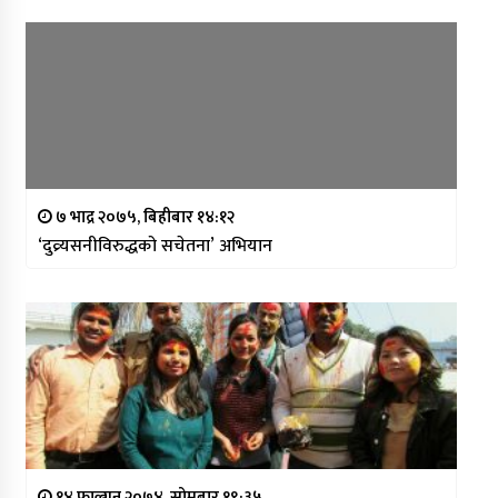
७ भाद्र २०७५, बिहीबार १४:१२
‘दुव्र्यसनीविरुद्धको सचेतना’ अभियान
१४ फाल्गुन २०७४, सोमबार १९:३५