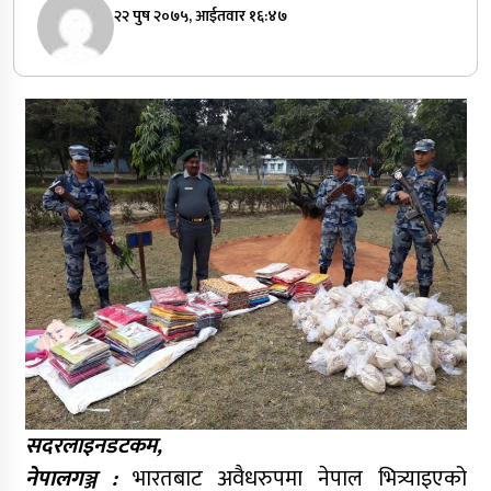
२२ पुष २०७५, आईतवार १६:४७
सदरलाइनडटकम,
नेपालगञ्ज :
भारतबाट अवैधरुपमा नेपाल भित्र्याइएको