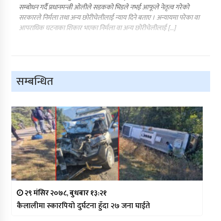
सम्बोधन गर्दै प्रधानमन्त्री ओलीले सडकको भिडले नभई आफूले नेतृत्व गरेको
सरकारले निर्मला तथा अन्य छोरीचेलीलाई न्याय दिने बताए । अन्यायमा परेका वा
आपराधिक घटनाका शिकार भएका निर्मला वा अन्य छोरीचेलीलाई […]
सम्बन्धित
२९ मंसिर २०७८, बुधबार १३:२१
कैलालीमा स्कारपियो दुर्घटना हुँदा २७ जना घाईते