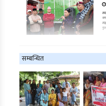
सदर
नगर
सञ्
गुल
सम्बन्धित