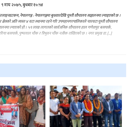
९ माघ २०७५, बुधबार १०:५४
लाइनडटकम, नेपालगञ्ज : नेपालगञ्जमा बुधवारदेखि घुम्ती शौचालय सञ्चालनमा ल्याइएको छ ।
 क्षेत्रको अति व्यस्त ४ वटा स्थानमा रहने गरि उपमहानगरपालिकाले चारवटा घुम्ती शौचालय
चालनमा ल्याएको हो । ५९ लाख लागतको सार्वजनिक शौचालय हाल गणेशपुर बसपार्क,
रिया बसपार्क, पुष्पलाल चौक र त्रिभुवन चौंक नजीक राखिएको छ । नगर प्रमुख डा. […]