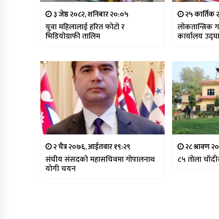
३ जेष्ठ २०८२, शनिबार २०:०५
२५ कार्तिक 
युवा महिलालाई हरित फोटो र
लोकतान्त्रिक 
भिडियोग्राफी तालिम
कार्यालय उद्घ
२ चैत्र २०७६, आईतवार १९:२९
२८ श्रावण २
संघीय संसदको महासचिवमा गोपालनाथ
८५ तोला चाँदी
योगी चयन