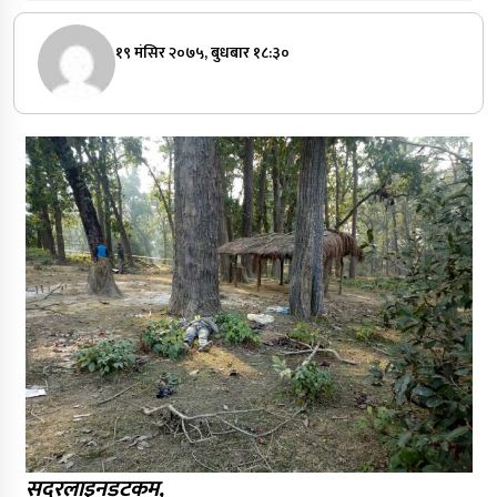
१९ मंसिर २०७५, बुधबार १८:३०
सदरलाइनडटकम,