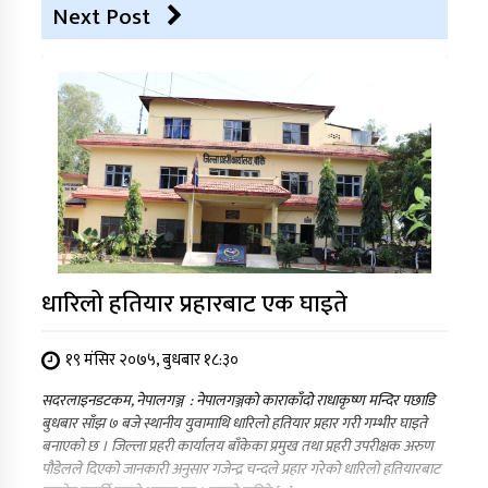
Next Post
धारिलो हतियार प्रहारबाट एक घाइते
१९ मंसिर २०७५, बुधबार १८:३०
सदरलाइनडटकम, नेपालगञ्ज : नेपालगञ्जको काराकाँदो राधाकृष्ण मन्दिर पछाडि
बुधबार साँझ ७ बजे स्थानीय युवामाथि धारिलो हतियार प्रहार गरी गम्भीर घाइते
बनाएको छ । जिल्ला प्रहरी कार्यालय बाँकेका प्रमुख तथा प्रहरी उपरीक्षक अरुण
पौडेलले दिएको जानकारी अनुसार गजेन्द्र चन्दले प्रहार गरेको धारिलो हतियारबाट