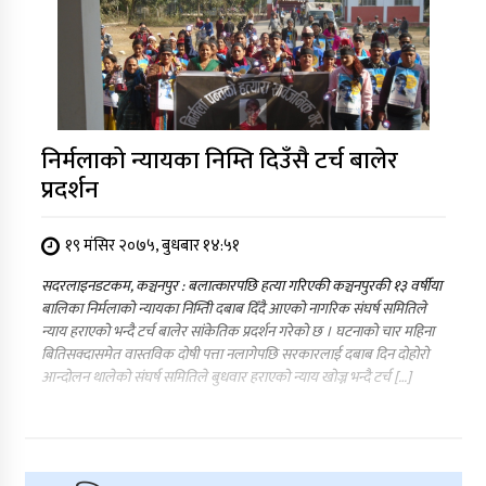
निर्मलाको न्यायका निम्ति दिउँसै टर्च बालेर
प्रदर्शन
१९ मंसिर २०७५, बुधबार १४:५१
सदरलाइनडटकम, कञ्चनपुर : बलात्कारपछि हत्या गरिएकी कञ्चनपुरकी १३ वर्षीया
बालिका निर्मलाको न्यायका निम्तिी दबाब दिँदै आएको नागरिक संघर्ष समितिले
न्याय हराएको भन्दै टर्च बालेर सांकेतिक प्रदर्शन गरेको छ । घटनाको चार महिना
बितिसक्दासमेत वास्तविक दोषी पत्ता नलागेपछि सरकारलाई दबाब दिन दोहोरो
आन्दोलन थालेको संघर्ष समितिले बुधवार हराएको न्याय खोज्न भन्दै टर्च […]