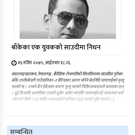
बाँकेका एक युवकको साउदीमा निधन
१६ मंसिर २०७५, आईतवार १८:२६
सदरलाइनडटकम, नेपालगञ्ज : बैदेशिक रोजगारीको शिलशिलामा साउदीमा पुगेका
बाँके राप्तीसोनारी गाउँपालिका–१ बैरियाका अरुण भनिने बेदनिधि चापागाईको मृत्यु
भएको छ । उनको ब्रेन हेम्रेजका कारण मृत्यु भएको चिकित्सकहरुले बताएका छन्
। दुई दिनअघि अत्याधिक टाउको दुखेर अचेत भएपछि चापागाईलाई अस्पताल भर्ना
गरिएको थियो । ३२ बर्षीय चापागाईको शनिवार मृत्यु भएको पुष्टि भएको […]
सम्बन्धित