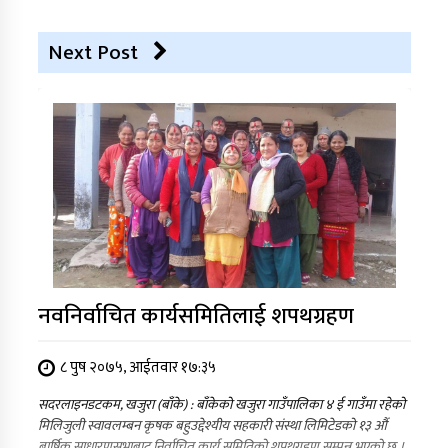
Next Post
नवनिर्वाचित कार्यसमितिलाई शपथग्रहण
८ पुष २०७५, आईतवार १७:३५
सदरलाइनडटकम, खजुरा (बाँके) : बाँकेको खजुरा गाउँपालिका ४ ई गाउँमा रहेको
मिलिजुली स्वावलम्बन कृषक बहुउद्देश्यीय सहकारी संस्था लिमिटेडको १३ औं
बार्षिक साधारणसभाबाट निर्वाचित कार्य समितिको शपथग्रहण सम्पन्न भएको छ ।