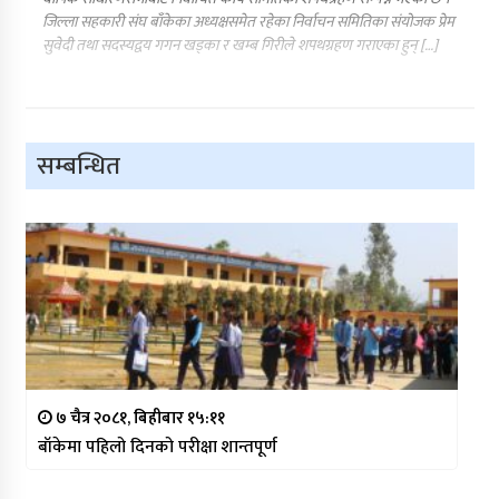
जिल्ला सहकारी संघ बाँकेका अध्यक्षसमेत रहेका निर्वाचन समितिका संयोजक प्रेम
सुवेदी तथा सदस्यद्वय गगन खड्का र खम्ब गिरीले शपथग्रहण गराएका हुन् […]
सम्बन्धित
७ चैत्र २०८१, बिहीबार १५:११
बाँकेमा पहिलो दिनको परीक्षा शान्तपूर्ण