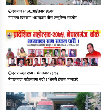
१२ माघ २०७६, आईतवार १६:२२
गणतन्त्र दिवसमा भारतद्वारा तीस एम्बुलेन्स सहयोग
२८ फाल्गुन २०७५, मंगलवार १३:५२
नेपालगन्ज महोत्सवमा बद्री र शिवले हंगामा मच्चाउदै