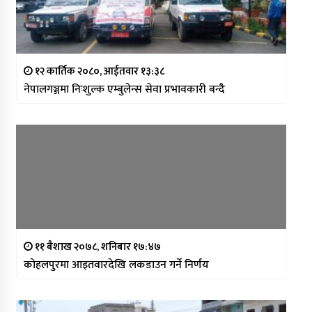
१२ कार्तिक २०८०, आईतवार १३:३८
नेपालगञ्जमा निःशुल्क एम्बुलेन्स सेवा प्रभावकारी बन्दै
११ बैशाख २०७८, शनिबार १७:४७
कोहलपुरमा आइतवारदेखि लकडाउन गर्ने निर्णय