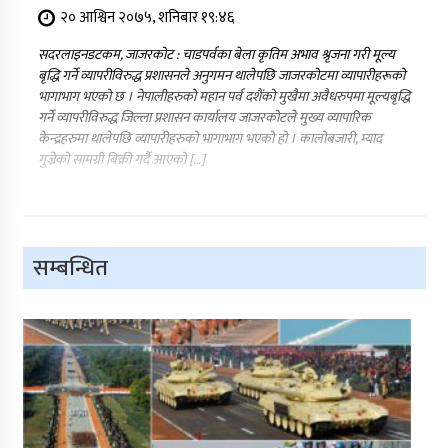
२० आश्विन २०७५, शनिबार १९:४६
सदरलाइनडटकम, जाजरकोट : चाडपर्वका बेला कृतिम अभाव श्रृजना गरी मूल्य
बृद्धि गर्ने व्यापरीविरुद्ध प्रशासनले अनुगमन थालेपछि जाजरकोटमा व्यापारीहरूको
भागाभाग भएको छ । नेपालीहरुको महान पर्व दशैंको मुखैमा अवैधरुपमा मूल्यबृद्धि
गर्ने व्यापरीविरुद्ध जिल्ला प्रशासन कार्यालय जाजरकोटले मुख्य व्यापारिक
केन्द्रहरुमा थालेपछि व्यापारीहरुको भागाभाग भएको हो । कालोबजारी, म्याद
गुज्रेको सामग्री बिक्री गर्दै आएको […]
सम्बन्धित