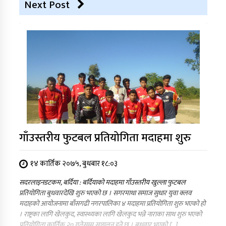
Next Post
गाँउस्तरीय फुटबल प्रतियोगिता मदाहमा शुरु
१४ कार्तिक २०७५, बुधबार १८:०३
सदरलाइनडटकम, बर्दिया : बर्दियाको मदाहमा गाँउस्तरीय खुल्ला फुटबल
प्रतियोगिता बुधवारदेखि शुरु भएको छ । सगरमाथा समाज सुधार युवा क्लव
मदाहको आयोजनामा बाँसगढी नगरपालिका ४ मदाहमा प्रतियोगिता शुरु भएको हो
। राष्ट्रका लागि खेलकुद, स्वास्थ्यका लागि खेलकुद भन्ने नाराका साथ शुरु भएको
प्रतियोगिता कार्तिक २० गतेसम्म सञ्चालन हुने छ । बुधवार भएको […]