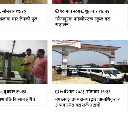
२, सोमबार १९:१०
१० माघ २०७६, शुक्रबार १४:५१
ालामा चार लेनको पुल
नरैनापुरमा पहिलोपटक स्कुल बस
सञ्चालन
०, बुधबार १५:१६
७ बैशाख २०८३, सोमबार १९:३९
्माणपछि किसान हर्षित
नेपालगञ्ज उपमहानगरद्वारा अनाधिकृत र
अव्यवस्थित बसपार्क हटायो