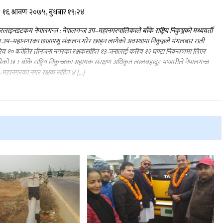
१६ श्रावण २०७५, बुधबार १९:२४
लाइनडटकम नेपालगन्ज : नेपालगन्ज उप–महानगरपालिकाले बाँके राष्ट्रिय निकुञ्जको मध्यवर्ती
्र उप–महानगरका छाडापशु संकलन गरेर छाड्न लागेको अवस्थामा निकुञ्जले मंगलबार राती
व १० बजेतिर तीनजना नगरका रक्षकसहित १३ जनालाई करिव १२ घण्टा नियन्त्रणमा लिएर
ेको छ । बाँके राष्ट्रिय निकुन्जका सहायक संरक्षण अधिकृत लालबहादुर भण्डारीले नेपालगन्ज
–महानगरका नगर रक्षक सहित ४ […]