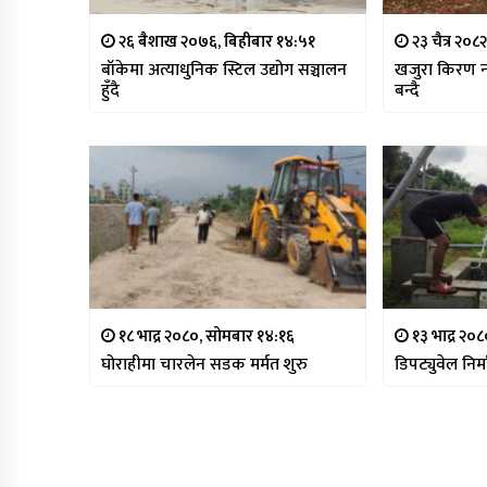
२६ बैशाख २०७६, बिहीबार १४:५१
२३ चैत्र २०८
बाँकेमा अत्याधुनिक स्टिल उद्योग सञ्चालन
खजुरा किरण न
हुँदै
बन्दै
१८ भाद्र २०८०, सोमबार १४:१६
१३ भाद्र २०८
घोराहीमा चारलेन सडक मर्मत शुरु
डिपट्युवेल निर