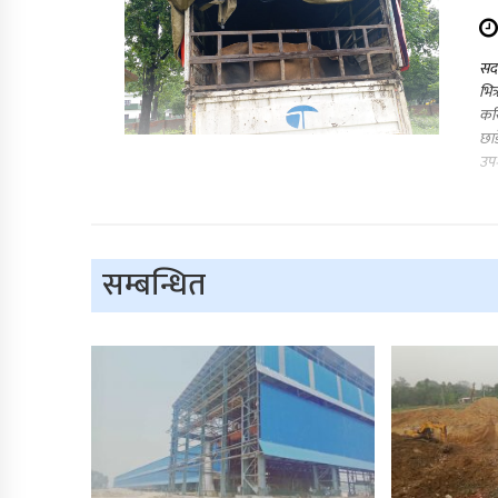
सदर
भित
करि
छाड
उप
सम्बन्धित