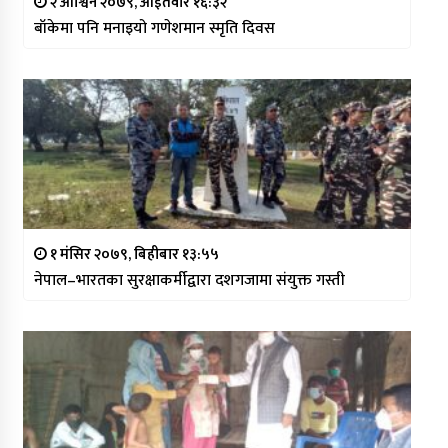
२ आश्विन २०७९, आईतवार १६:३२
बाँकेमा पनि मनाइयो गणेशमान स्मृति दिवस
१ मंसिर २०७९, बिहीबार १३:५५
नेपाल–भारतका सुरक्षाकर्मीद्वारा दशगजामा संयुक्त गस्ती