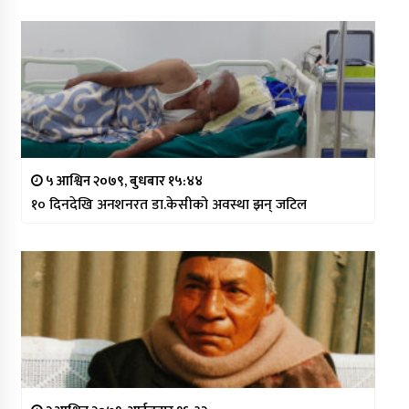
५ आश्विन २०७९, बुधबार १५:४४
१० दिनदेखि अनशनरत डा.केसीको अवस्था झन् जटिल