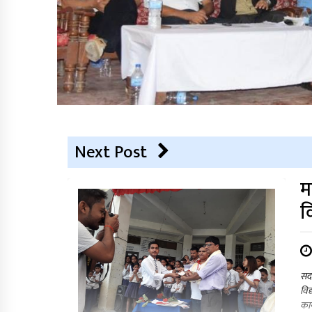
Next Post
म
व
सदर
विद
कार