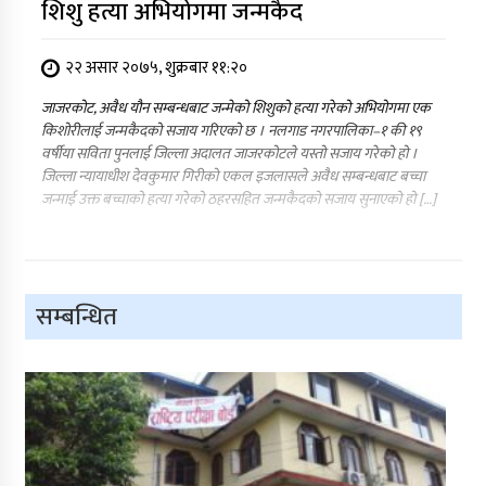
शिशु हत्या अभियोगमा जन्मकैद
२२ असार २०७५, शुक्रबार ११:२०
जाजरकोट, अवैध यौन सम्बन्धबाट जन्मेको शिशुको हत्या गरेको अभियोगमा एक
किशोरीलाई जन्मकैदको सजाय गरिएको छ । नलगाड नगरपालिका–१ की १९
वर्षीया सविता पुनलाई जिल्ला अदालत जाजरकोटले यस्तो सजाय गरेको हो ।
जिल्ला न्यायाधीश देवकुमार गिरीको एकल इजलासले अवैध सम्बन्धबाट बच्चा
जन्माई उक्त बच्चाको हत्या गरेको ठहरसहित जन्मकैदको सजाय सुनाएको हो […]
सम्बन्धित