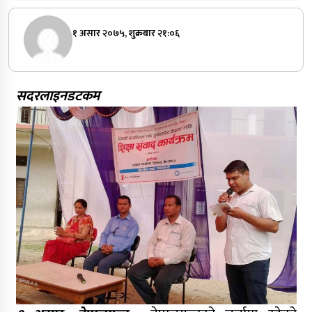
१ असार २०७५, शुक्रबार २१:०६
सदरलाइनडटकम