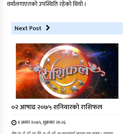
वर्मालगाएतको उपस्थिति रहेको थियो ।
Next Post
०२ आषाढ २०७५ शनिवारको राशिफल
१ असार २०७५, शुक्रबार २१:०६
मेष (चु, चे, चो, ला, लि, लु, ले, लो, अ) महत्वपूर्ण अवसर गुम्न सक्छ । यात्रामा