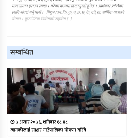
मालसामान हराउन सक्छ । गरेका काममा ढिलासुस्ती हुनेछ । अधिकार प्राप्तिका
लागि संघर्श गर्नु पर्ला । मिथुन (का, कि, कु, घ, ङ, छ, के, को, हा) धार्मिक यात्राको
योगछ । कूटनीतिक नियोगको सहयोग […]
सम्बन्धित
७ असार २०७६, शनिबार १८:४८
जानकीलाई साक्षर गाउँपालिका घोषणा गरिँदै