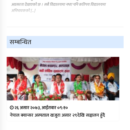
अग्रसरता देखाएको छ । सबै विद्यालयमा नभए पनि कतिपय विद्यालयमा
अभिभावकको […]
सम्बन्धित
२६ असार २०७३, आईतवार ०९:१०
नेपाल क्यान्सर अस्पताल खजुरा असार २९देखि सञ्चालन हुँदै