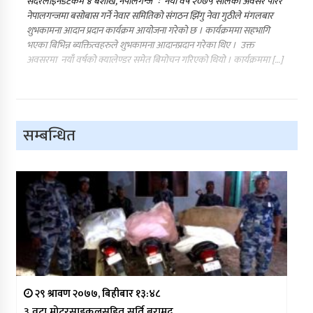
सदरलाइनडटकम ४ बैशाख, नेपालगन्ज ः नयाँ वर्ष २०७५ सालको अवसर पारेर
नेपालगन्जमा बसोबास गर्ने नेवार समितिको संगठन झिंगु नेवा गुठीले मंगलबार
शुभकामना आदान प्रदान कार्यक्रम आयोजना गरेको छ । कार्यक्रममा सहभागि
भएका बिभिन्न ब्यक्तित्वहरुले शुभकामना आदानप्रदान गरेका थिए । उक्त
अवसरमा नयाँ वर्षको क्यालेण्डर समेत बिमोचन गरिएको थियो । कार्यक्रममा […]
सम्बन्धित
२९ श्रावण २०७७, बिहीबार १३:४८
३ वटा मोटरसाइकलसहित सुर्ति बरामद