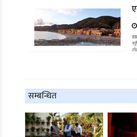
ए
एउट
पर्
होइ
सम्बन्धित