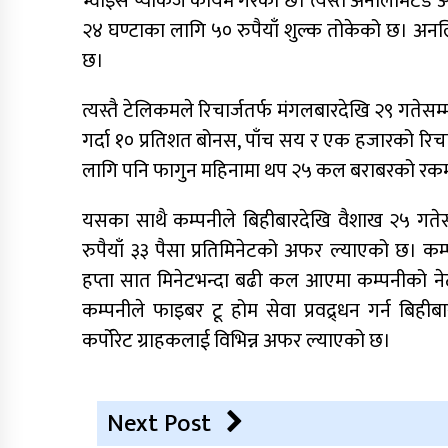
भ्वाइस प्याकेज कायम गरेको छ। त्यस्तै अनलिमिटेड अ
२४ घण्टाका लागि ५० रुपैयाँ शुल्क तोकेको छ। अनलि
छ।
त्यस्तै टेलिकमले रिचार्जतर्फ मंगलबारदेखि २९ गतेसम्
गर्दा १० प्रतिशत बोनस, पाँच सय र एक हजारको रिचा
लागि पनि फागुन महिनामा थप २५ कल बराबरको रकम 
यसका साथै कम्पनीले बिहीबारदेखि वैशाख २५ गतेसम्म
रुपैयाँ ३३ पैसा प्रतिमिनेटको अफर ल्याएको छ। कम्पनी
हप्ता सात मिनेटभन्दा बढी कल आएमा कम्पनीको ने
कम्पनीले फाइबर टू होम सेवा प्रवद्र्धन गर्न बि
कर्पोरेट ग्राहकलाई विभिन्न अफर ल्याएको छ।
Next Post