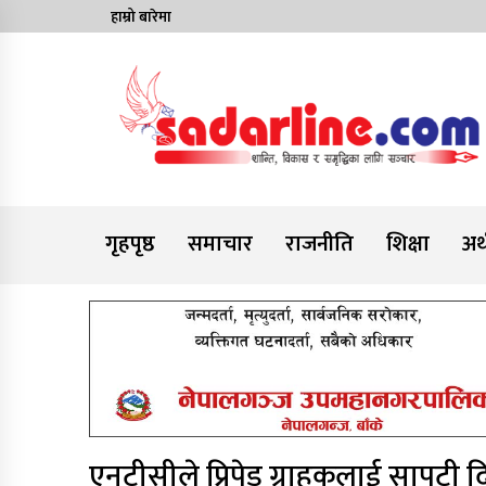
Skip
हाम्रो बारेमा
to
content
News For Nepal
गृहपृष्ठ
समाचार
राजनीति
शिक्षा
अर्
एनटीसीले प्रिपेड ग्राहकलाई सापटी द