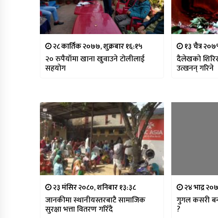
२८ कार्तिक २०७७, शुक्रबार १६:१५
१३ चैत्र २०
२० रुपैयाँमा खाना खुवाउने टोलीलाई
दैलेखको शिरिस
सहयोग
उत्खनन् गरिने
२३ मंसिर २०८०, शनिबार १३:३८
२४ भाद्र २०
जानकीमा स्थानीयस्तरबाटै सामाजिक
गुगल कसरी बन्
सुरक्षा भत्ता वितरण गरिँदै
?