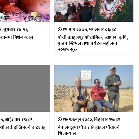
७५, बुधबार १४:५६
१५ माघ २०७५, मंगलवार ०६:३८
्थानमा मिथेन ग्यास
पाँचौं कोहलपुर औद्योगिक, व्यापार, कृषि,
फुडफेस्टिभल तथा पर्यटन महोत्सव–
२०७५ सुरु
७५, आईतवार १९:३२
१७ फाल्गुन २०८०, बिहीबार १७:३१
यो सर्च इन्जिनको बादशाह
नेपालगञ्जमा पाँच तारे होटल पौवाको
शिलान्यास