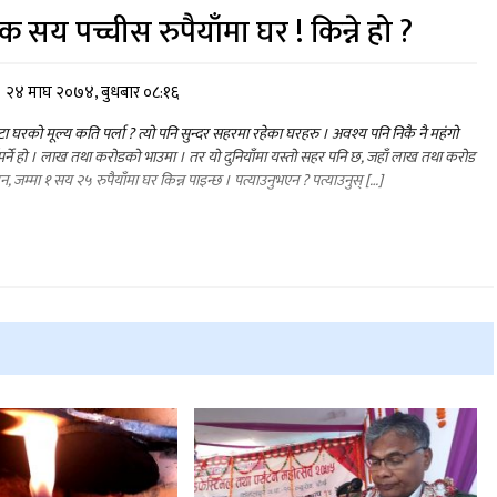
क सय पच्चीस रुपैयाँमा घर ! किन्ने हो ?
२४ माघ २०७४, बुधबार ०८:१६
ा घरको मूल्य कति पर्ला ? त्यो पनि सुन्दर सहरमा रहेका घरहरु । अवश्य पनि निकै नै महंगो
नुपर्ने हो । लाख तथा करोडको भाउमा । तर यो दुनियाँमा यस्तो सहर पनि छ, जहाँ लाख तथा करोड
न, जम्मा १ सय २५ रुपैयाँमा घर किन्न पाइन्छ । पत्याउनुभएन ? पत्याउनुस् […]