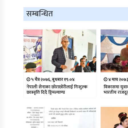
सम्बन्धित
५ चैत्र २०७६, बुधबार १९:०४
४ माघ २०७३
नेपाली सेनाका छोराछोरीलाई निःशुल्क
विकासमा युव
छात्रवृत्ति दिदै ड्रिमल्याण्ड
भारतीय राजदू