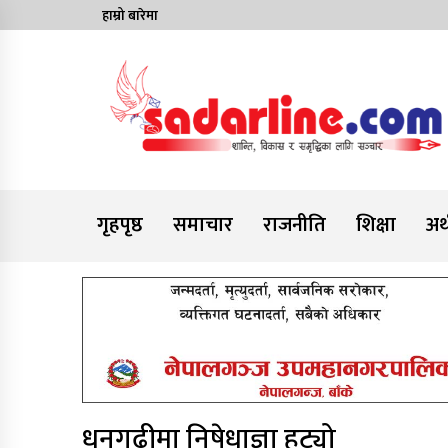
Skip
हाम्रो बारेमा
to
content
News For Nepal
गृहपृष्ठ
समाचार
राजनीति
शिक्षा
अर्
धनगढीमा निषेधाज्ञा हट्यो