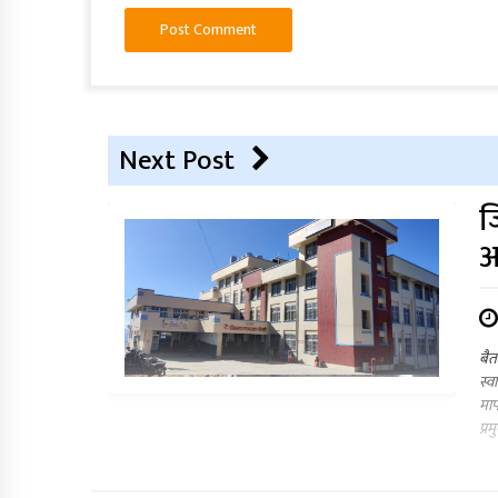
Next Post
ज
अ
बैत
स्व
माप
प्र