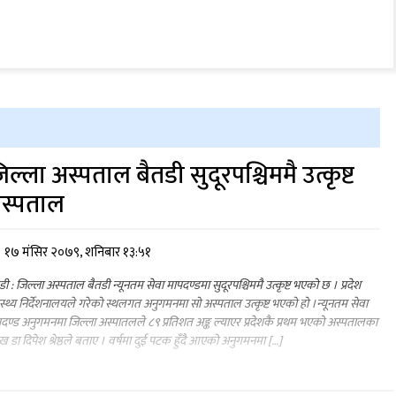
िल्ला अस्पताल बैतडी सुदूरपश्चिममै उत्कृष्ट
स्पताल
१७ मंसिर २०७९, शनिबार १३:५१
डी : जिल्ला अस्पताल बैतडी न्यूनतम सेवा मापदण्डमा सुदूरपश्चिममै उत्कृष्ट भएको छ । प्रदेश
ास्थ्य निर्देशनालयले गरेको स्थलगत अनुगमनमा सो अस्पताल उत्कृष्ट भएको हो ।न्यूनतम सेवा
दण्ड अनुगमनमा जिल्ला अस्पातलले ८९ प्रतिशत अङ्क ल्याएर प्रदेशकै प्रथम भएको अस्पतालका
मुख डा दिपेश श्रेष्ठले बताए । वर्षमा दुई पटक हुँदै आएको अनुगमनमा […]