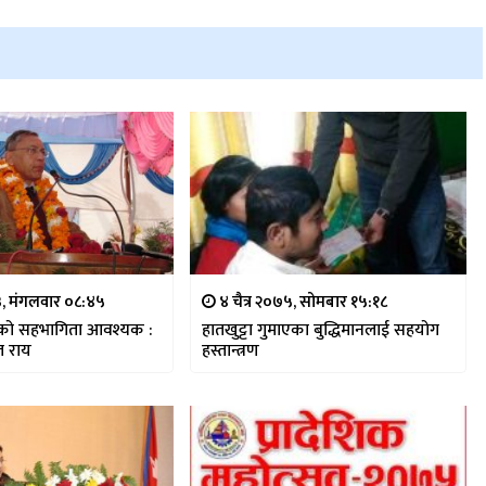
, मंगलवार ०८:४५
४ चैत्र २०७५, सोमबार १५:१८
ाको सहभागिता आवश्यक :
हातखुट्टा गुमाएका बुद्धिमानलाई सहयोग
त राय
हस्तान्त्रण