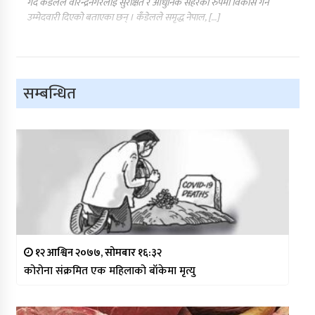
गर्दै कँडेलले वीरेन्द्रनगरलाई सुरक्षित र आधुनिक सहरका रुपमा विकास गर्न
उम्मेदवारी दिएको बताएका छन् । कँडेलले समृद्ध नेपाल, […]
सम्बन्धित
१२ आश्विन २०७७, सोमबार १६:३२
कोरोना संक्रमित एक महिलाको बाँकेमा मृत्यु