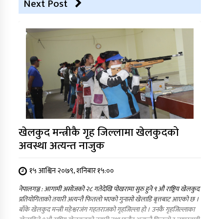
Next Post
खेलकुद मन्त्रीकै गृह जिल्लामा खेलकुदको
अवस्था अत्यन्त नाजुक
१५ आश्विन २०७९, शनिबार १५:००
नेपालगञ्ज : आगामी असोजको २८ गतेदेखि पोखरामा सुरु हुने ९ औ राष्ट्रिय खेलकुद
प्रतियोगिताको तयारी अत्यन्तै फितलो भएको गुनासो खेलाडि बृत्तबाट आएको छ ।
बाँके खेलकुद मन्त्री महेश्वरजंग गहतराजको गृहजिल्ला हो । उनकै गृहजिल्लाका