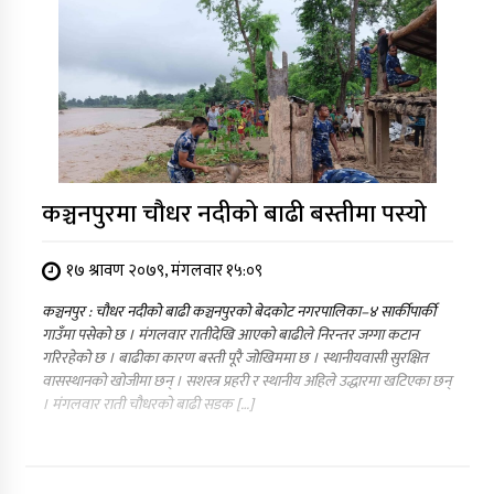
कञ्चनपुरमा चौधर नदीको बाढी बस्तीमा पस्यो
१७ श्रावण २०७९, मंगलवार १५:०९
कञ्चनपुर : चौधर नदीको बाढी कञ्चनपुरको बेदकोट नगरपालिका–४ सार्कीपार्की
गाउँमा पसेको छ । मंगलवार रातीदेखि आएको बाढीले निरन्तर जग्गा कटान
गरिरहेको छ । बाढीका कारण बस्ती पूरै जोखिममा छ । स्थानीयवासी सुरक्षित
वासस्थानको खोजीमा छन् । सशस्त्र प्रहरी र स्थानीय अहिले उद्धारमा खटिएका छन्
। मंगलवार राती चौधरको बाढी सडक […]