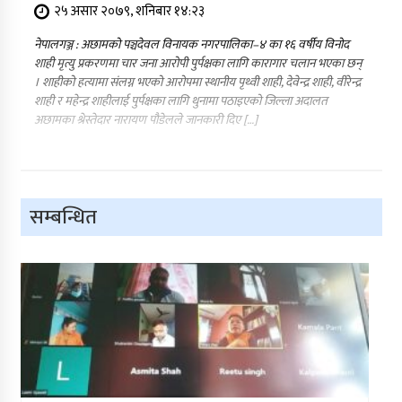
२५ असार २०७९, शनिबार १४:२३
नेपालगञ्ज : अछामको पञ्चदेवल विनायक नगरपालिका–४ का १६ वर्षीय विनोद
शाही मृत्यु प्रकरणमा चार जना आरोपी पुर्पक्षका लागि कारागार चलान भएका छन्
। शाहीको हत्यामा संलग्न भएको आरोपमा स्थानीय पृथ्वी शाही, देवेन्द्र शाही, वीरेन्द्र
शाही र महेन्द्र शाहीलाई पुर्पक्षका लागि थुनामा पठाइएको जिल्ला अदालत
अछामका श्रेस्तेदार नारायण पौडेलले जानकारी दिए […]
सम्बन्धित