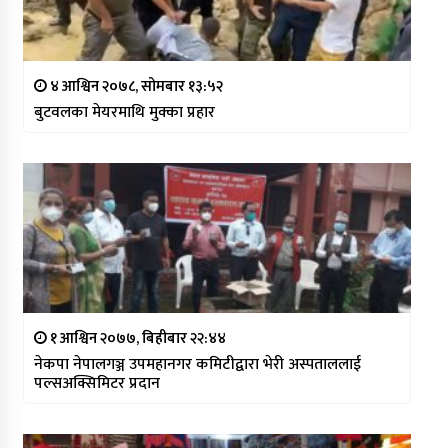
४ आश्विन २०७८, सोमबार १३:५२
बुटवलका मेयरमाथि मुक्का प्रहार
१ आश्विन २०७७, बिहीबार २२:४४
नेकपा नेपालगञ्ज उपमहानगर कमिटीद्वारा भेरी अस्पताललाई
पल्सअक्सिमिटर प्रदान