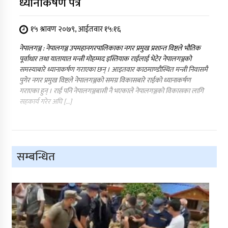
ध्यानाकर्षण पत्र
१५ श्रावण २०७९, आईतवार १५:१६
नेपालगञ्ज : नेपालगञ्ज उपमहानगरपालिकाका नगर प्रमुख प्रशान्त विष्टले भौतिक
पूर्वाधार तथा यातायात मन्त्री मोहम्मद इस्तियाक राईलाई भेटेर नेपालगञ्जको
समस्याबारे ध्यानाकर्षण गराएका छन् । आइतवार काठमाण्डौस्थित मन्त्री निवासमै
पुगेर नगर प्रमुख विष्टले नेपालगञ्जको समग्र विकासबारे राईको ध्यानाकर्षण
गराएका हुन् । राई पनि नेपालगञ्जबासी नै भएकाले नेपालगञ्जको विकासका लागि
सहकार्य गरेर अघि […]
सम्बन्धित