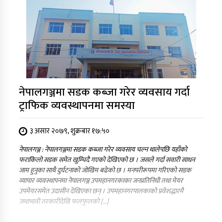
नेपालगञ्जमा सडक कब्जा गरेर व्यवसाय गर्दा
ट्राफिक व्यवस्थापनमा समस्या
३ असार २०७९, शुक्रबार १७:५०
नेपालगञ्ज : नेपालगञ्जमा सडक कब्जा गरेर व्यवसाय चल्न थालेपछि यहाँको
फराकिलो सडक समेत खुम्चिदै गएको देखिएको छ । जसले गर्दा सवारी साधन
जाम हुनुका साथै दुर्घटनाको जोखिम बढेको छ । मनपरीरूपमा गरिएको सडक
व्यापार व्यवस्थापनमा नेपालगञ्ज उपमहानगरकाका जनप्रतिनिधी तथा मेयर
उपमेयरसमेत उदासीन देखिएका छन् । उपमहानगरपालकाको प्रवेशद्धारमै
जथाभावी तरकारीदेखि फलफुलको […]