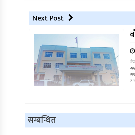
Next Post
ब
नेप
सभा
समय
र आ
सम्बन्धित