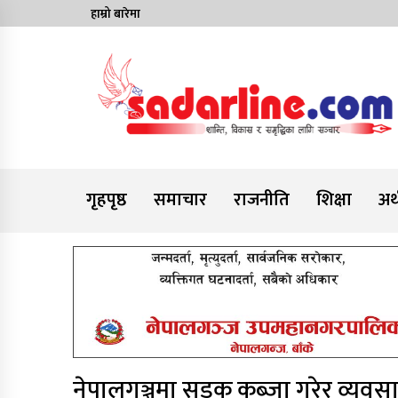
Skip
हाम्रो बारेमा
to
content
News For Nepal
गृहपृष्ठ
समाचार
राजनीति
शिक्षा
अर्
नेपालगञ्जमा सडक कब्जा गरेर व्यवसाय