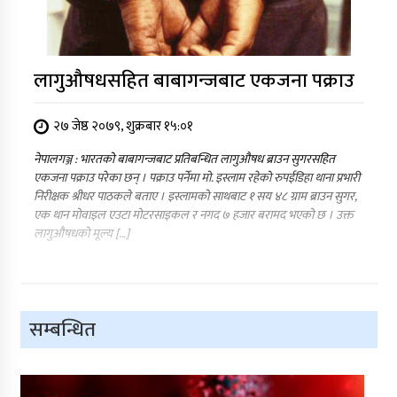
लागुऔषधसहित बाबागन्जबाट एकजना पक्राउ
२७ जेष्ठ २०७९, शुक्रबार १५:०१
नेपालगञ्ज : भारतको बाबागन्जबाट प्रतिबन्धित लागुऔषध ब्राउन सुगरसहित
एकजना पक्राउ परेका छन् । पक्राउ पर्नेमा मो. इस्लाम रहेको रुपईडिहा थाना प्रभारी
निरीक्षक श्रीधर पाठकले बताए । इस्लामको साथबाट १ सय ४८ ग्राम ब्राउन सुगर,
एक थान मोवाइल एउटा मोटरसाइकल र नगद ७ हजार बरामद भएको छ । उक्त
लागुऔषधको मूल्य […]
सम्बन्धित