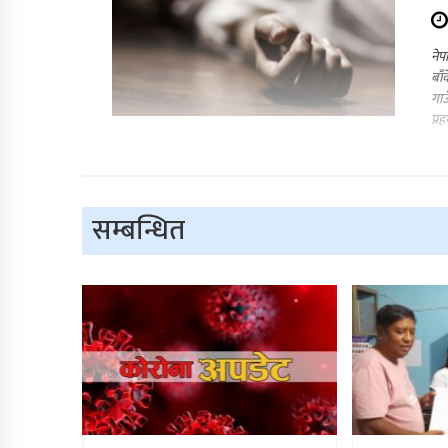
नेप
बाँ
गाउ
प्र
सम्बन्धित