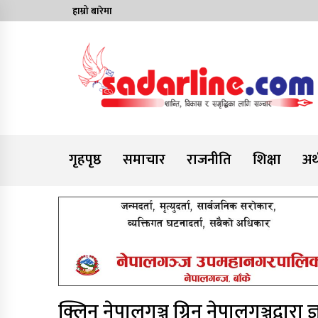
Skip
हाम्रो बारेमा
to
content
News For Nepal
गृहपृष्ठ
समाचार
राजनीति
शिक्षा
अर्
क्लिन नेपालगञ्ज ग्रिन नेपालगञ्जद्वारा ज