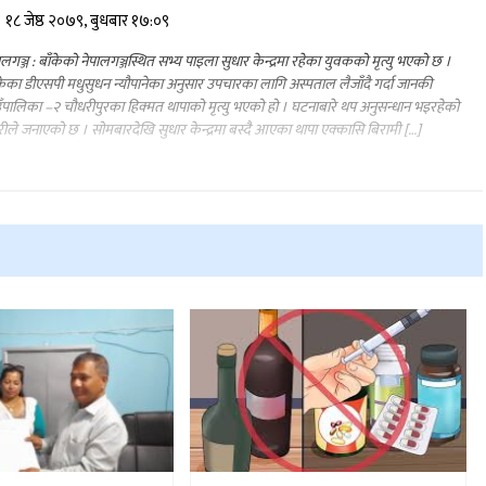
१८ जेष्ठ २०७९, बुधबार १७:०९
ालगञ्ज : बाँकेको नेपालगञ्जस्थित सभ्य पाइला सुधार केन्द्रमा रहेका युवकको मृत्यु भएको छ ।
केका डीएसपी मधुसुधन न्यौपानेका अनुसार उपचारका लागि अस्पताल लैजाँदै गर्दा जानकी
ँपालिका –२ चौधरीपुरका हिक्मत थापाको मृत्यु भएको हो । घटनाबारे थप अनुसन्धान भइरहेको
हरीले जनाएको छ । सोमबारदेखि सुधार केन्द्रमा बस्दै आएका थापा एक्कासि बिरामी […]