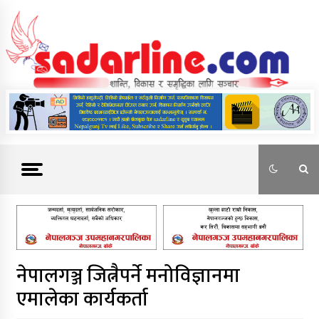
Skip
to
content
News For Nepal
नेपालगञ्ज जित्नैपर्ने मनोविज्ञानमा
एमालेका कार्यकर्ता