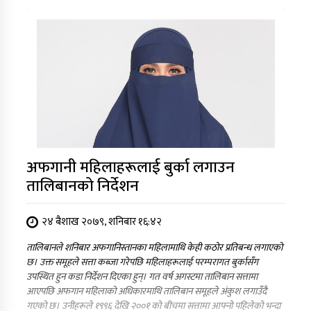
अफगानी महिलाहरूलाई बुर्का लगाउन
तालिबानको निर्देशन
२४ बैशाख २०७९, शनिबार १६:४२
तालिबानले शनिबार अफगानिस्तानका महिलामाथि केही कठोर प्रतिबन्ध लगाएको
छ। उक्त समूहले सत्ता कब्जा गरेपछि महिलाहरूलाई परम्परागत बुर्कासँग
उपस्थित हुन कडा निर्देशन दिएका हुन्। गत वर्ष अगस्टमा तालिबान सत्तामा
आएपछि अफगान महिलाको अधिकारमाथि तालिबान समूहले अंकुश लगाउँदै
गएको छ। उनीहरूले १९९६ देखि २००१ को बीचमा सत्तामा आफ्नो पहिलेको भन्दा