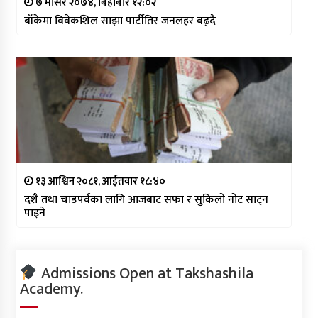
७ मंसिर २०७४, बिहीबार १२:०२
बाँकेमा विवेकशिल साझा पार्टीतिर जनलहर बढ्दै
१३ आश्विन २०८१, आईतवार १८:४०
दशै तथा चाडपर्वका लागि आजबाट सफा र सुकिलो नोट साट्न
पाइने
Admissions Open at Takshashila
Academy.