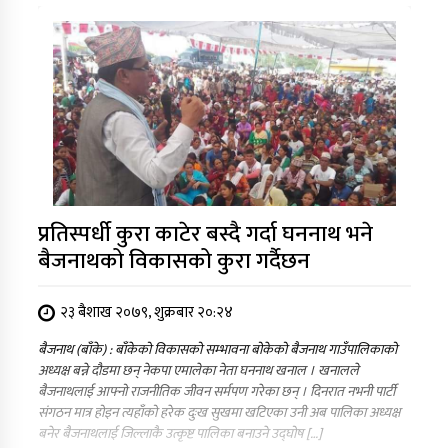
प्रतिस्पर्धी कुरा काटेर बस्दै गर्दा घननाथ भने
बैजनाथको विकासको कुरा गर्दैछन
२३ बैशाख २०७९, शुक्रबार २०:२४
बैजनाथ (बाँके) : बाँकेको विकासको सम्भावना बोकेको बैजनाथ गाउँपालिकाको
अध्यक्ष बन्ने दौडमा छन् नेकपा एमालेका नेता घननाथ खनाल । खनालले
बैजनाथलाई आफ्नो राजनीतिक जीवन सर्मपण गरेका छन् । दिनरात नभनी पार्टी
संगठन मात्र होइन त्यहाँको हरेक दुःख सुखमा खटिएका उनी अब पालिका अध्यक्ष
बनेर बैजनाथलाई जिल्लाकै उत्कृष्ट पालिका बनाउने उद्घोष […]