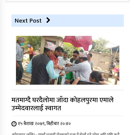
Next Post
मतमाग्दै घरदैलोमा जाँदा कोहलपुरमा एमाले
उम्मेदवारलाई स्वागत
१५ बैशाख २०७९, बिहीबार २०:४०
कोहलपुर (बाँके) : साच्चै चुनावी रोनकको मजा नै बेग्लै हुने रहेछ अघि पछि कुनै