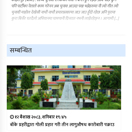
पनि पार्टीका नेताले काम गरेनन अब चुनाव आउदा पख भन्नेहरुमा नी त्यो गीत त्यो
चुनावी माहोल देखेसी नाचौ नाचौ प्रचारप्रसारमा जाउ जाउ हुँदो रहेछ अनि पुराना
कुरा बिर्सेर घरदैलो अभियानमा घामपानी दिनरात नभनी लाग्नेरहेछ्न । आगामी […]
सम्बन्धित
१२ बैशाख २०८३, शनिबार १९:४५
बाँके प्रहरीद्वारा गोली प्रहार गरी तीन लागुऔषध कारोबारी पक्राउ