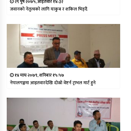
२९ पुष २०७५, आईतवार १४:३२
जवानको नेतृत्वको लागि याकुब र शकिल भिड्दै
१४ माघ २०७९, शनिबार १५:५७
नेपालगञ्जमा आइतवारदेखि दोस्रो वेष्टर्न ट्राभल मार्ट हुने