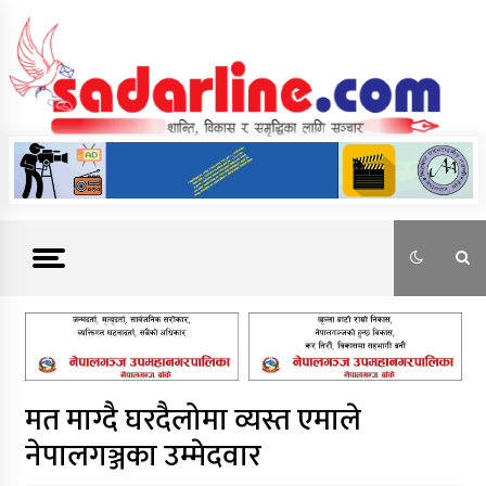
Skip
to
content
News For Nepal
मत माग्दै घरदैलोमा व्यस्त एमाले
नेपालगञ्जका उम्मेदवार