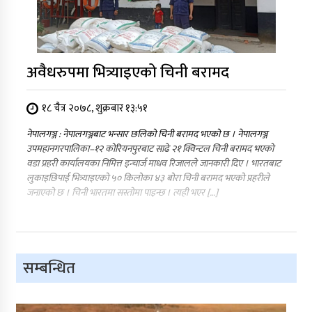
अवैधरुपमा भित्र्याइएको चिनी बरामद
१८ चैत्र २०७८, शुक्रबार १३:५१
नेपालगञ्ज : नेपालगञ्जबाट भन्सार छलिको चिनी बरामद भएको छ । नेपालगञ्ज
उपमहानगरपालिका–१२ कोरियनपुरबाट साढे २१ क्विन्टल चिनी बरामद भएको
वडा प्रहरी कार्यालयका निमित्त इन्चार्ज माधव रिजालले जानकारी दिए । भारतबाट
लुकाइछिपाई भित्र्याइएको ५० किलोका ४३ बोरा चिनी बरामद भएको प्रहरीले
जनाएको छ । चिनी भारतमा सस्तोमा पाइन्छ । त्यही भएर […]
सम्बन्धित