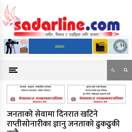
Skip
to
content
News For Nepal
जनताको सेवामा दिनरात खटिने
राप्तीसोनारीका ज्ञानु जनताको ढुकढुकी