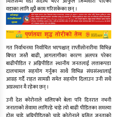
मितिसम्म वडा सदस्य भएर आफुले जिम्मेवारी पाएको
वडाका लागि थुप्रै काम गरिसकेका छन् ।
गत निर्वाचनमा निर्वाचित भएपश्चात् राप्तीसोनारीमा विभिन्न
बिपत जस्तै बाढी, आगलागीका कारण अलपत्र परेका
बाढीपीडित र अग्निपीडित स्थानीय जनतलाई लत्ताकपडा
दालचामल सहयोग गर्नुका साथै विभिन्न संघसंस्थालाई
आग्रह गर्दै राहत सामग्री समेत सहयोग दिलाउन उनी सधै
अग्रस्थान मै रहेका छन् ।
उनी देश कोरोनाले थलिएको बेला पनि दिनरात नभनी
जनाताको सेवामा लागिरहे चाहे त्यो बाढी पीडितका समस्या
होस चाहे अग्निपीडितको चाहे कोरोनाले ग्रसित जनताको