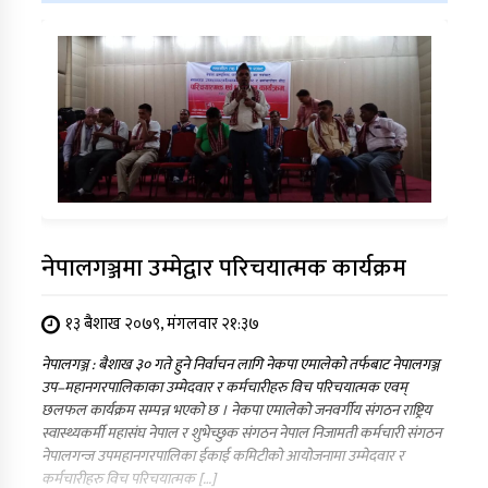
नेपालगञ्जमा उम्मेद्वार परिचयात्मक कार्यक्रम
१३ बैशाख २०७९, मंगलवार २१:३७
नेपालगञ्ज : बैशाख ३० गते हुने निर्वाचन लागि नेकपा एमालेको तर्फबाट नेपालगञ्ज
उप–महानगरपालिकाका उम्मेदवार र कर्मचारीहरु विच परिचयात्मक एवम्
छलफल कार्यक्रम सम्पन्न भएको छ । नेकपा एमालेको जनवर्गीय संगठन राष्ट्रिय
स्वास्थ्यकर्मी महासंघ नेपाल र शुभेच्छुक संगठन नेपाल निजामती कर्मचारी संगठन
नेपालगन्ज उपमहानगरपालिका ईकाई कमिटीको आयोजनामा उम्मेदवार र
कर्मचारीहरु विच परिचयात्मक […]