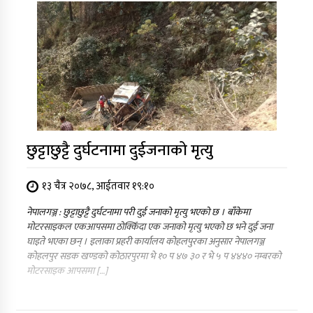
छुट्टाछुट्टै दुर्घटनामा दुईजनाको मृत्यु
१३ चैत्र २०७८, आईतवार १९:१०
नेपालगञ्ज : छुट्टाछुट्टै दुर्घटनामा परी दुई जनाको मृत्यु भएको छ । बाँकेमा
मोटरसाइकल एकआपसमा ठोक्किँदा एक जनाको मृत्यु भएको छ भने दुई जना
घाइते भएका छन् । इलाका प्रहरी कार्यालय कोहलपुरका अनुसार नेपालगञ्ज
कोहलपुर सडक खण्डको कोठारपुरमा भे १० प ४७ ३० र भे ५ प ४४४० नम्बरको
मोटरसाइक आपसमा […]