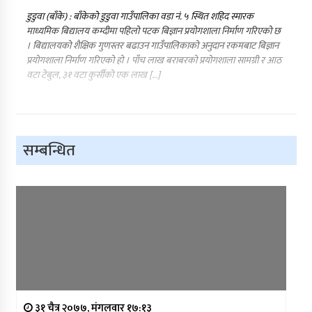
डुडुवा (बाँके) : बाँकेको डुडुवा गाउँपालिका वडा नं. ५ स्थित शहिद स्मारक
माध्यमिक बिद्यालय कम्दीमा पहिलो पटक बिज्ञान प्रयोगशाला निर्माण गरिएको छ
। बिद्यालयको शैक्षिक गुणस्तर बढाउन गाउँपालिकाको अनुदान रकमबाट बिज्ञान
प्रयोगशाला निर्माण गरिएको हो । पाँच लाख बराबरको प्रयोगशाला सामग्री र आठ
वटा टेबुल, ३१ वटा कुर्सीको एक लाख […]
सम्बन्धित
३१ चैत्र २०७७, मंगलवार १७:१३