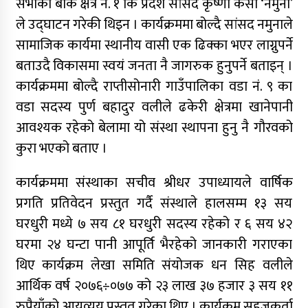
सभाको बाँके क्षेत्र नं. १ कि प्रदेश सांसद कृष्णा केसी ‘नमुना’
ले उद्घाटन गरेकी थिइन । कार्यक्रममा बोल्दै सांसद नमुनाले
सामाजिक कार्यमा स्थानीय वासी एक ढिक्का भएर लाग्नुपर्ने
बताउदै विकासमा स्वयं जनता नै जागरुक हुनुपर्ने बताइन् ।
कार्यक्रममा बोल्दै राप्तीसोनारी गाउँपालिका वडा नं. ९ का
वडा सदस्य पुर्ण बहादुर वलीले ढकेरी क्षेत्रमा खानेपानी
आवश्यक रहेको बेलामा यो संस्था स्थापना हुनु नै गौरवको
कुरा भएको बताए ।
कार्यक्रममा संस्थाका सचीव श्रीधर उपाध्यायले वार्षिक
प्रगति प्रतिवेदन प्रस्तुत गर्दै संस्थाले हालसम्म १३ सय
घरधुरी मध्ये ७ सय ८१ घरधुरी सदस्य रहेको र ६ सय ४२
घरमा २४ घन्टा पानी आपूर्ति भैरहेको जानकारी गराएका
थिए कार्यक्रम लेखा समिति संयोजक धन सिह वलीले
आर्थिक वर्ष २०७६÷०७७ को २३ लाख ३७ हजार ३ सय ११
रुपैयाँको आयव्यय प्रस्तुत गरेका थिए । कार्यक्रम सहजकर्ता