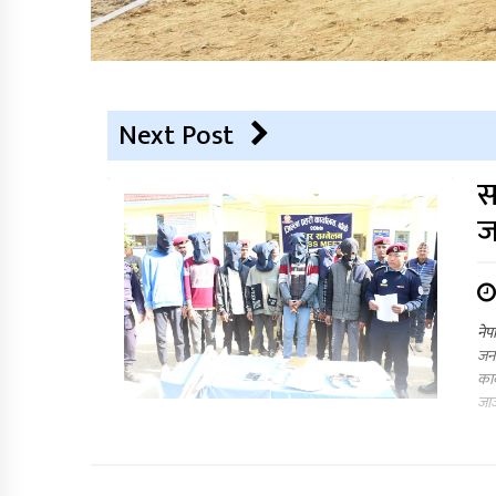
Next Post
स
ज
नेप
जना
कार
जाज