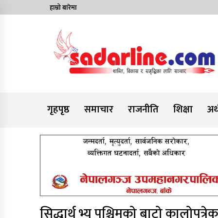
Skip
हाम्रो बारेमा
to
content
News For Nepal
गृहपृष्ठ
समाचार
राजनीति
शिक्षा
अर्
सिद्धार्थ भ्यु पश्चिमको बाटो कालोपत्