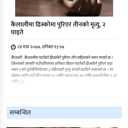
कैलालीमा ढिस्कोमा पुरिएर तीनको मृत्यु, २
घाइते
२४ माघ २०७७, शनिबार १३:५७
कैलाली : कैलालीमा माटोको ढिस्कोले पुरिएर तीन महिलाको ज्यान गएको छ ।
जिल्लाको जानकी गाउँपालिकामा शनिवार बिहान माटोको ढिस्कोले पुरिएर वडा
नम्बर ९ को पूर्वखैरीफाँटाका ३ महिलाको मृत्यु भएको प्रहरीले जनाएको छ । घर
पोत्नका लागि माटो लिन गएका २० वर्षीय भावना वड, १७ वर्षीय धनसरी विक र ३१
वर्षीय […]
सम्बन्धित