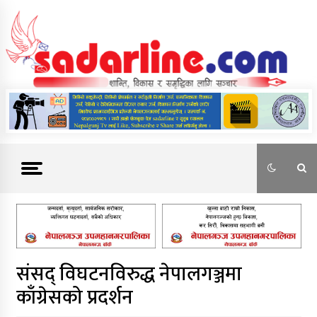
Skip
to
content
News For Nepal
संसद् विघटनविरुद्ध नेपालगञ्जमा
काँग्रेसको प्रदर्शन