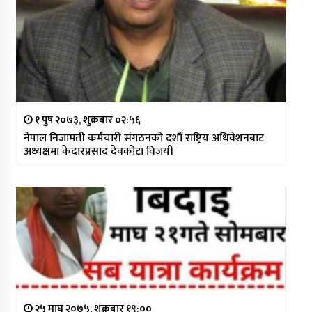
१ पुष २०७३, शुक्रबार ०२:५६
नेपाल निजामती कर्मचारी संगठनको दशौं राष्ट्रिय अधिवेशनबाट
अध्यक्षमा केदारप्रसाद देवकोटा विजयी
२५ माघ २०७५, शुक्रबार १९:००