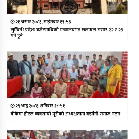
२१ असार २०८३, आईतवार १९:५३
लुम्बिनी प्रदेशः बजेटमाथिको मन्त्रालयगत छलफल असार २२ र २३
गते हुने
२९ भाद्र २०८१, शनिबार १८:५१
बाँकेंमा होटल व्यवसायी पूरीको अध्यक्षतामा बझांँगी समाज गठन