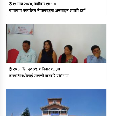
१८ माघ २०८०, बिहीबार १४:४०
यातायात कार्यालय नेपालगञ्जमा अनलाइन सवारी दर्ता
२० आश्विन २०७५, शनिबार १६:३७
जनप्रतिनिधीलाई सम्पत्ती करबारे प्रशिक्षण