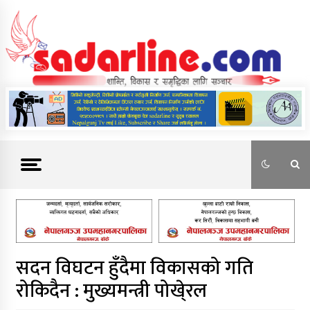
Skip
to
content
News For Nepal
सदन विघटन हुँदैमा विकासको गति
रोकिदैन : मुख्यमन्त्री पोखे्रल