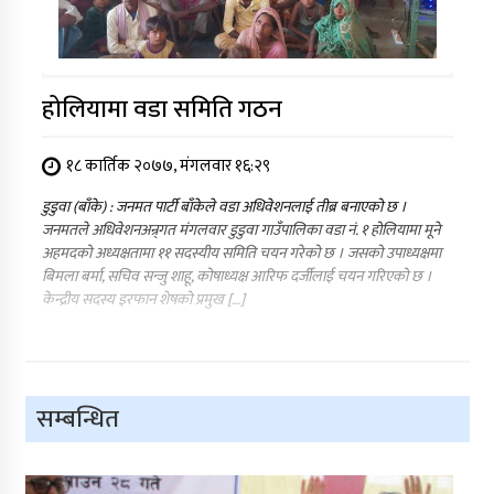
होलियामा वडा समिति गठन
१८ कार्तिक २०७७, मंगलवार १६:२९
डुडुवा (बाँके) : जनमत पार्टी बाँकेले वडा अधिवेशनलाई तीब्र बनाएको छ ।
जनमतले अधिवेशनअन्र्गत मंगलवार डुडुवा गाउँपालिका वडा नं. १ होलियामा मूने
अहमदको अध्यक्षतामा ११ सदस्यीय समिति चयन गरेको छ । जसको उपाध्यक्षमा
बिमला बर्मा, सचिव सन्जु शाहू, कोषाध्यक्ष आरिफ दर्जीलाई चयन गरिएको छ ।
केन्द्रीय सदस्य इरफान शेषको प्रमुख […]
सम्बन्धित