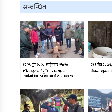
सम्बन्धित
२९ पुष २०८०, आईतवार १५:१०
३ चैत्र २०७९
शीतलहर चलेपछि नेपालगञ्जका
बाँकेमा शुक्रव
सार्वजनिक ठाउँमा आगो ताप्ने व्यवस्था