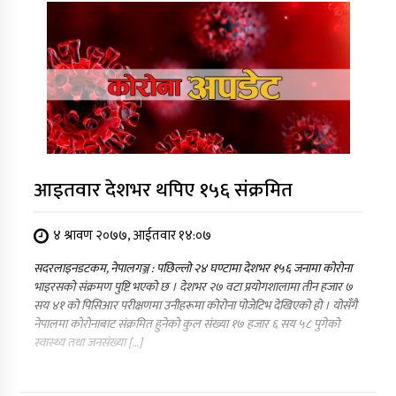
आइतवार देशभर थपिए १५६ संक्रमित
४ श्रावण २०७७, आईतवार १४:०७
सदरलाइनडटकम, नेपालगञ्ज : पछिल्लो २४ घण्टामा देशभर १५६ जनामा कोरोना
भाइरसको संक्रमण पुष्टि भएको छ । देशभर २७ वटा प्रयोगशालामा तीन हजार ७
सय ४१ को पिसिआर परीक्षणमा उनीहरूमा कोरोना पोजेटिभ देखिएको हो । योसँगै
नेपालमा कोरोनाबाट संक्रमित हुनेको कुल संख्या १७ हजार ६ सय ५८ पुगेको
स्वास्थ्य तथा जनसंख्या […]