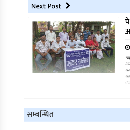
Next Post
प
आ
सद
निज
संस
संक
तलब
सम्बन्धित