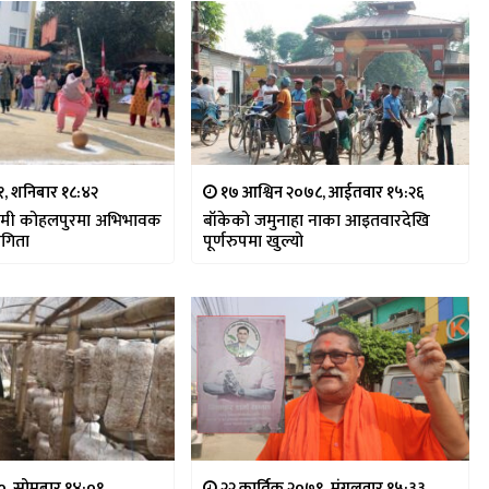
, शनिबार १८:४२
१७ आश्विन २०७८, आईतवार १५:२६
डेमी कोहलपुरमा अभिभावक
बाँकेको जमुनाहा नाका आइतवारदेखि
ोगिता
पूर्णरुपमा खुल्यो
०, सोमबार १४:०१
२२ कार्तिक २०७९, मंगलवार १५:३३