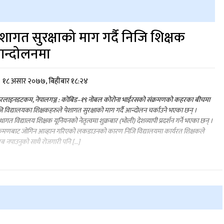
ेशागत सुरक्षाको माग गर्दै निजि शिक्षक
न्दोलनमा
१८ असार २०७७, बिहीबार १८:२४
रलाइनडटकम, नेपालगञ्ज : कोबिड–१९ नोबल कोरोना भाईरसको संक्रमणको कहरका बीचमा
ि विद्यालयका शिक्षकहरुले पेशागत सुरक्षाको माग गर्दै आन्दोलन चर्काउने भएका छन् ।
्थागत विद्यालय शिक्षक यूनियनको नेतृत्वमा शुक्रबार (भोली) देशव्यापी प्रदर्शन गर्ने भएका छन् ।
्रमणबाट जोगिन आव्हान गरिएको लकडाउनको कारण निजि विद्यालयमा कार्यरत शिक्षकले
 नपाउनुको साथै रोजगारी पनि […]