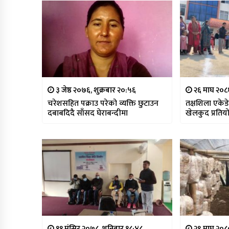
३ जेष्ठ २०७६, शुक्रबार २०:५६
२६ माघ २०८१
चरेशसहित पक्राउ परेको व्यक्ति छुटाउन
तक्षशिला एके
दबाबदिदै साँसद घेराबन्दीमा
खेलकुद प्रतिय
११ मंसिर २०७८, शनिबार १८:४८
२९ माघ २०८