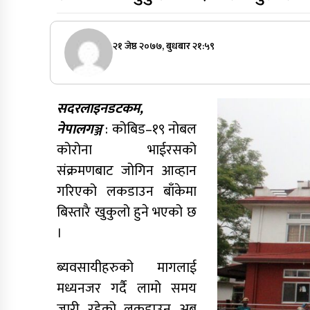
२१ जेष्ठ २०७७, बुधबार २१:५९
सदरलाइनडटकम,
नेपालगञ्ज
: कोबिड–१९ नोबल
कोरोना भाईरसको
संक्रमणबाट जोगिन आव्हान
गरिएको लकडाउन बाँकेमा
बिस्तारै खुकुलो हुने भएको छ
।
ब्यवसायीहरुको मागलाई
मध्यनजर गर्दै लामो समय
जारी रहेको लकडाउन अब