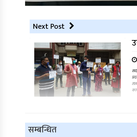
Next Post
उ
सदर
प्र
तत्
कार
सम्बन्धित