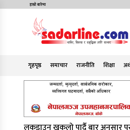
Skip
हाम्रो बारेमा
to
content
News For Nepal
गृहपृष्ठ
समाचार
राजनीति
शिक्षा
अर्
लकडाउन खुकुलो पार्दै बार अनुसार प