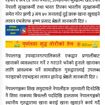
रहेका १ सय ८१ जना नेपाली, उनिहरुको सुरक्षामा खटिएका
नेपाली सुरक्षाकर्मी तथा भारत तिरका भारतीय सुरक्षाकर्मी
समेत गरेर झण्डै ३ सय ४० जनालाई दुई छाक खाना खुवाइने
लायन एमजेएफ कृष्ण प्रसाद श्रेष्ठले जानकारी दिए ।
नेपालगञ्ज उपमहानगरपालिकाले एकद्वार प्रणालीबाट
खानाको व्यवस्थापन गर्ने र गराउने भनेको हुनाले खानाका
लागि आवश्यक पर्ने सामाग्रीहरु गुरुद्वारालाई उपलब्ध
गराइएको एडभाइजर लायन ज्ञानेन्द्र श्रेष्ठले जानकारी दिए ।
नेपालगञ्जका शिख समुदायले नेपालीहरु सुरुवाती दिनदेखि
नै सिमा नाकामा बिचल्ली पर्दादेखि हालसम्म नेपालगञ्जको
स्थानीय गुरुद्वारामा खाना बनाई खाना खुवाउने कार्य गर्दै