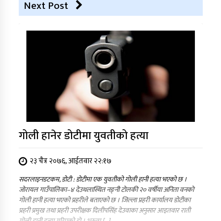
Next Post
गोली हानेर डोटीमा युवतीको हत्या
२३ चैत्र २०७६, आईतवार २२:१७
सदरलाइनडटकम, डोटी : डोटीमा एक युवतीको गोली हानी हत्या भएको छ ।
जोरायल गाउँपालिका–४ देउथलास्थित नङ्नी टोलकी २० वर्षीया अनिता वनको
गोली हानी हत्या भएको प्रहरीले बताएको छ । जिल्ला प्रहरी कार्यालय डोटीका
प्रहरी प्रमुख तथा प्रहरी उपरीक्षक दिलीपसिंह देउवाका अनुसार आइतवार राती
गोली हानी हत्या गरिएको हो । भरुवा […]