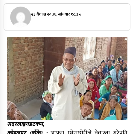
२३ बैशाख २०७६, सोमबार १८:३५
सदरलाइनडटकम,
कोहलपुर (बाँके) :
आफ्ना छोराछोरीले वेवास्ता गरेपनि