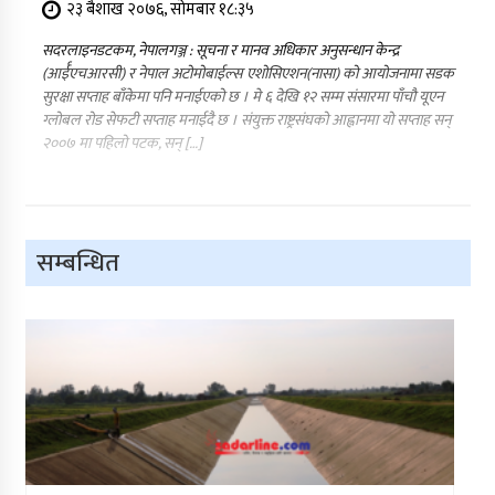
२३ बैशाख २०७६, सोमबार १८:३५
सदरलाइनडटकम, नेपालगञ्ज : सूचना र मानव अधिकार अनुसन्धान केन्द्र
(आर्ईएचआरसी) र नेपाल अटोमोबाईल्स एशोसिएशन(नासा) को आयोजनामा सडक
सुरक्षा सप्ताह बाँकेमा पनि मनाईएको छ । मे ६ देखि १२ सम्म संसारमा पाँचौ यूएन
ग्लोबल रोड सेफटी सप्ताह मनाईदै छ । संयुक्त राष्ट्रसंघको आह्वानमा यो सप्ताह सन्
२००७ मा पहिलो पटक, सन् […]
सम्बन्धित