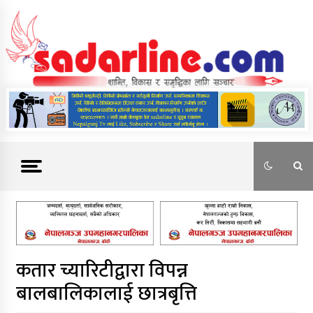
Skip
to
content
News For Nepal
कतार च्यारिटीद्वारा विपन्न
बालबालिकालाई छात्रबृत्ति