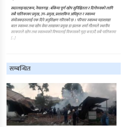
सदरलाइनडटकम, नेपालगञ्ज : बाँकेमा पूर्ण खोप सुनिश्चितता र दिगोपनाको लागि
सबै पालिकाका प्रमुख, उप–प्रमुख, प्रशाशकिय अधिकृत र स्वास्थ्य
संयोजकहरुलाई एक दिने अनुशिक्षण गरिएको छ । परिवार स्वास्थ्य महाशाखा
बाल स्वास्थ्य तथा खोप सेवा शाखाका प्रमुख डा झलक शर्मा गौतमले स्थानीय
सरकारले खोप तथा स्वास्थ्यको विषयलाई विकासको मुद्दा बनाउदै सबै पालिकामा
[…]
सम्बन्धित