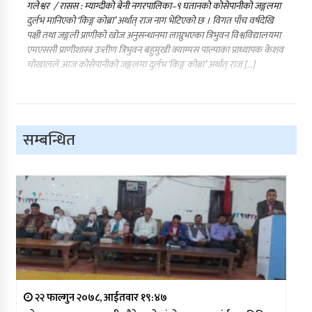
गलेश्वर / रासस : म्याग्दीको बेनी नगरपालिका–९ घतानको कोसेपानीको जङ्गलमा
दुर्लभ मानिएको ‘किङ्ग कोब्रा’ अर्थात् राज नाग भेटिएको छ । विगत पाँच वर्षदेखि
पक्षी तथा जङ्गली प्राणीको खोज अनुसन्धानमा लाग्नुभएका त्रिभुवन विश्वविद्यालयमा
एमएससी प्राणीशास्त्र उत्र्तीण त्रिभुवन बहुमुखी क्याम्पस पाल्पाका प्राध्यापक केशव
चोखालले आज कोसेपानीको जङ्गलमा दुर्लभ ‘किङ्ग कोब्रा’ अर्थात् राज […]
सम्बन्धित
२२ फाल्गुन २०७८, आईतवार १९:४७