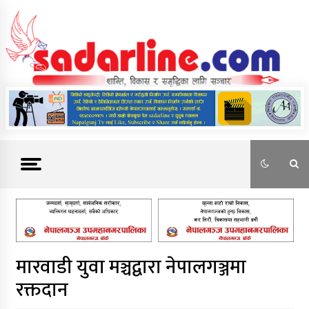
Skip
to
content
News For Nepal
मारवाडी युवा मञ्चद्वारा नेपालगञ्जमा
रक्तदान