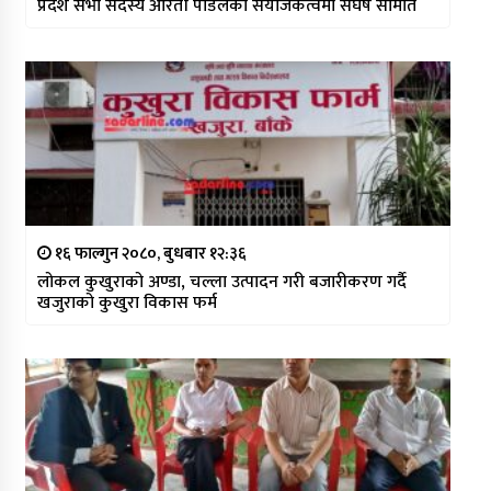
प्रदेश सभा सदस्य आरती पौडेलको संयोजकत्वमा संर्घष समिति
१६ फाल्गुन २०८०, बुधबार १२:३६
लोकल कुखुराको अण्डा, चल्ला उत्पादन गरी बजारीकरण गर्दै
खजुराको कुखुरा विकास फर्म